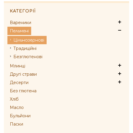
КАТЕГОРІЇ
Вареники
Пельмені
Цільнозернові
Традиційні
Безглютенові
Млинці
Другі страви
Десерти
Без глютена
Хліб
Масло
Бульйони
Паски