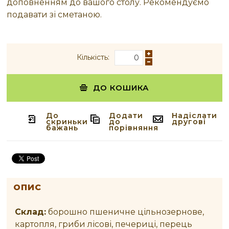
доповненням до вашого столу. Рекомендуємо
подавати зі сметаною.
Кількість:
ДО КОШИКА
До
Додати
Надіслати
скриньки
до
другові
бажань
порівняння
ОПИС
Склад:
борошно пшеничне цільнозернове,
картопля, гриби лісові, печериці, перець