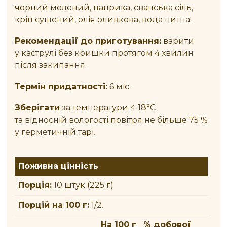
чорний мелений, паприка, сванська сіль,
кріп сушений, олія оливкова, вода питна.
Рекомендації до приготування:
варити
у каструлі без кришки протягом 4 хвилин
після закипання.
Термін придатності:
6 міс.
Зберігати
за температури ≤-18°С
та відносній вологості повітря не більше 75 %
у герметичній тарі.
Поживна цінність
Порція:
10 штук (225 г)
Порцій на 100 г:
1/2.
На 100 г
% добової