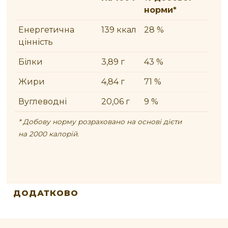
норми*
Енергетична
139 ккал
28 %
цінність
Білки
3,89 г
43 %
Жири
4,84 г
71 %
Вуглеводні
20,06 г
9 %
* Добову норму розраховано на основі дієти
на 2000 калорій.
ДОДАТКОВО