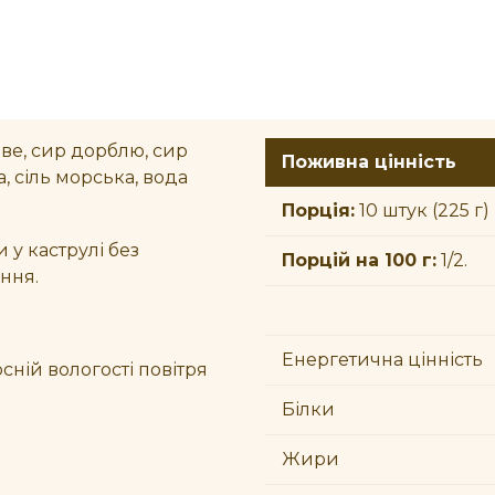
е, сир дорблю, сир
Поживна цінність
а, сіль морська, вода
Порція:
10 штук (225 г)
 у каструлі без
Порцій на 100 г:
1/2.
ння.
Енергетична цінність
сній вологості повітря
Білки
Жири