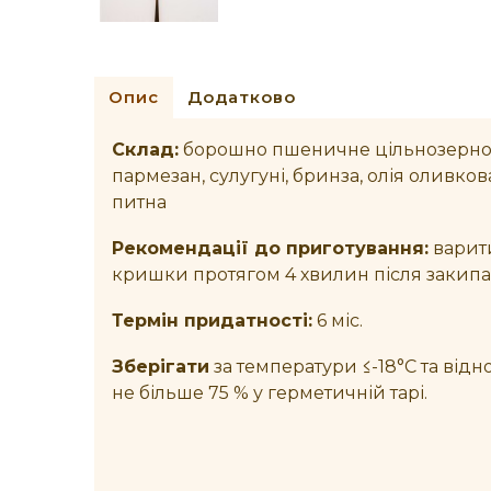
Опис
Додатково
Склад:
борошно пшеничне цільнозернов
пармезан, сулугуні, бринза, олія оливков
питна
Рекомендації до приготування:
варити
кришки протягом 4 хвилин після закипа
Термін придатності:
6 міс.
Зберігати
за температури ≤-18°С та відно
не більше 75 % у герметичній тарі.