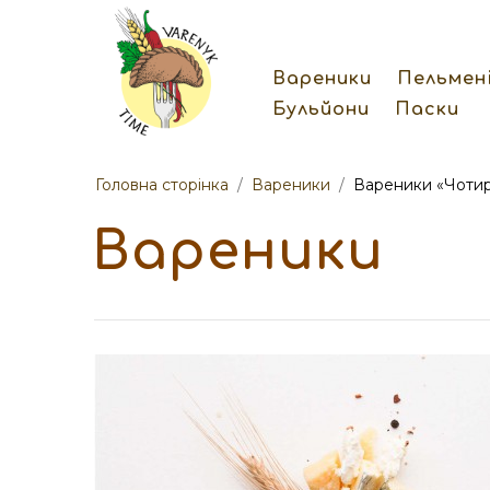
Вареники
Пельмен
Бульйони
Паски
Головна сторінка
/
Вареники
/
Вареники «Чотир
Вареники