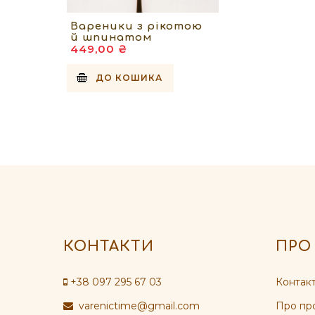
Вареники з рікотою
й шпинатом
449,00 ₴
ДО КОШИКА
КОНТАКТИ
ПРО
+38 097 295 67 03
Контакт
varenictime@gmail.com
Про пр