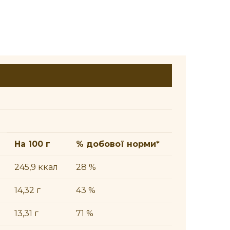
На 100 г
% добової норми*
245,9 ккал
28 %
14,32 г
43 %
13,31 г
71 %