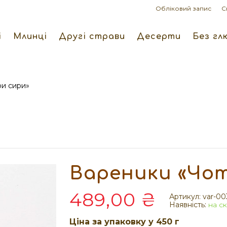
Обліковий запис
С
і
Млинці
Другі страви
Десерти
Без гл
и сири»
Вареники «Чо
489,00 ₴
Артикул:
var-00
Наявність:
на ск
Ціна за упаковку у 450 г