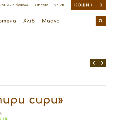
КОШИК
0
кринька бажань
Оплата
Увійти
ютена
Хліб
Масло
тири сири»
3
ладі