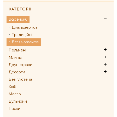
КАТЕГОРІЇ
Вареники
Цільнозернові
Традиційні
Безглютенові
Пельмені
Млинці
Другі страви
Десерти
Без глютена
Хліб
Масло
Бульйони
Паски