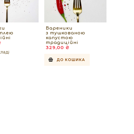
ки
Вареники
оплею
з тушкованою
ійні
капустою
₴
традиційні
329,00 ₴
ладі
ДО КОШИКА