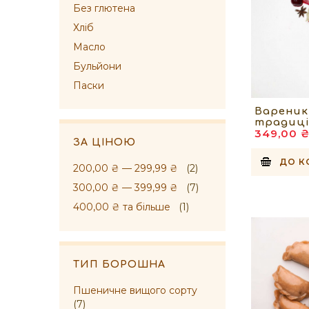
Без глютена
Хліб
Масло
Бульйони
Паски
Вареник
традиці
349,00 
ЗА ЦІНОЮ
ДО К
200,00 ₴
—
299,99 ₴
(2)
300,00 ₴
—
399,99 ₴
(7)
400,00 ₴
та більше
(1)
ТИП БОРОШНА
Пшеничне вищого сорту
(7)