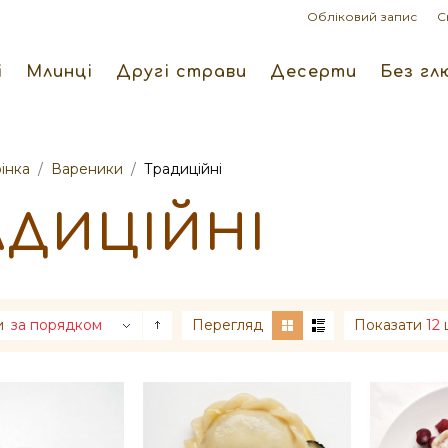
Обліковий запис
С
і
Млинці
Другі страви
Десерти
Без гл
інка
/
Вареники
/
Традиційні
АДИЦІЙНІ
и
за порядком
Перегляд
Показати
12