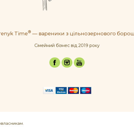
®
renyk Time
— вареники з цільнозернового боро
Cімейний бізнес від 2019 року
овласникам.