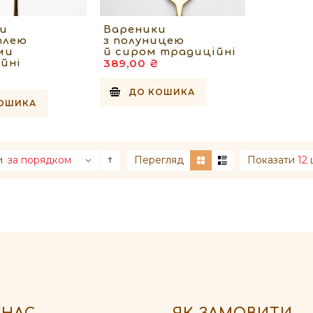
и
Вареники
плею
з полуницею
ми
й сиром традиційні
389,00 ₴
йні
ДО КОШИКА
ОШИКА
и
за порядком
Перегляд
Показати
12