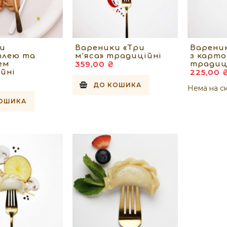
и
Вареники «Три
Варени
плею та
м’яса» традиційні
з карт
359,00 ₴
ем
традиц
225,00 
йні
ДО КОШИКА
Нема на ск
ОШИКА