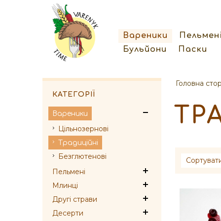
Вареники
Пельмен
Бульйони
Паски
Головна стор
КАТЕГОРІЇ
ТР
Вареники
Цільнозернові
Традиційні
Безглютенові
Сортуват
Пельмені
Млинці
Другі страви
Десерти