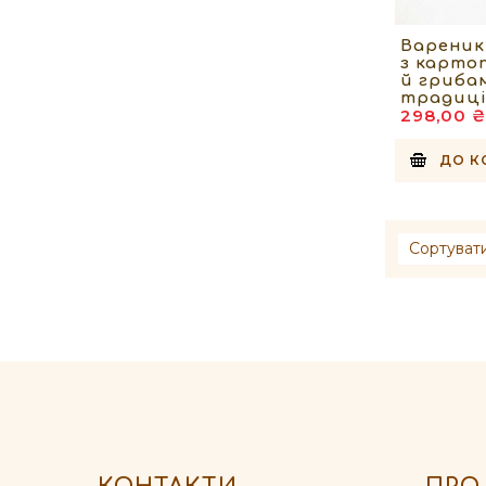
Вареник
з карто
й гриба
традиці
298,00 ₴
ДО К
Сортуват