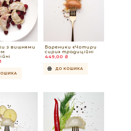
ки з вишнями
Вареники «Чотири
ом
сири» традиційні
449,00 ₴
ійні
₴
ДО КОШИКА
КОШИКА