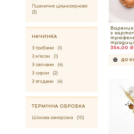
Пшеничне цільнозернове
(3)
Вареник
з карто
НАЧИНКА
трюфел
традиці
354,00 ₴
З грибами
(1)
З м’ясом
(1)
ДО К
З овочами
(4)
З сиром
(2)
З ягодами
(4)
ТЕРМІЧНА ОБРОБКА
Шокова заморозка
(10)