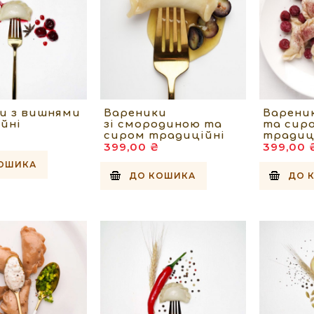
и з вишнями
Вареники
Варени
йні
зі смородиною та
та сир
₴
сиром традиційні
традиц
399,00 ₴
399,00 
ОШИКА
ДО КОШИКА
ДО 