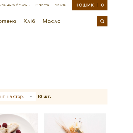
КОШИК
0
кринька бажань
Оплата
Увійти
ютена
Хліб
Масло
шт. на стор.
10 шт.