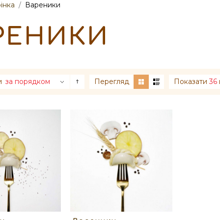
інка
/
Вареники
РЕНИКИ
и
за порядком
Перегляд
Показати
36