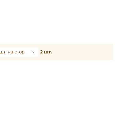
шт. на стор.
2 шт.