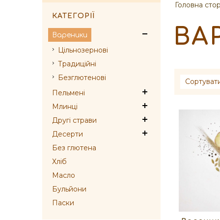
Головна стор
КАТЕГОРІЇ
ВА
Вареники
Цільнозернові
Традиційні
Безглютенові
Сортуват
Пельмені
Млинці
Другі страви
Десерти
Без глютена
Хліб
Масло
Бульйони
Паски