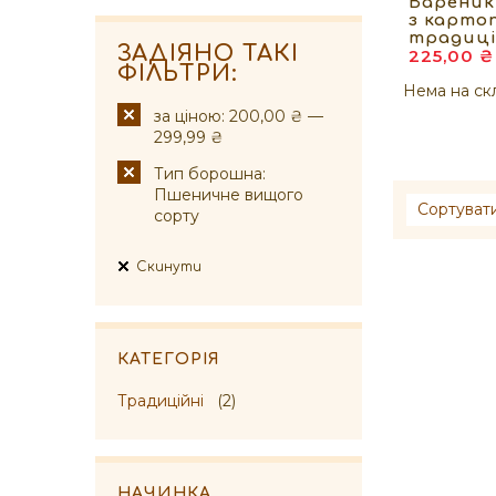
Вареник
з карто
традиці
ЗАДІЯНО ТАКІ
225,00 ₴
ФІЛЬТРИ:
Нема на ск
за ціною:
200,00 ₴ —
299,99 ₴
Тип борошна:
Пшеничне вищого
Сортуват
сорту
Скинути
КАТЕГОРІЯ
Традиційні
(2)
НАЧИНКА