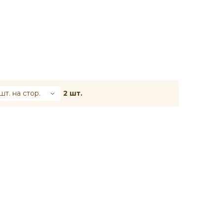
шт. на стор.
2 шт.