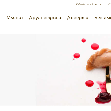
Обліковий запис
С
і
Млинці
Другі страви
Десерти
Без гл