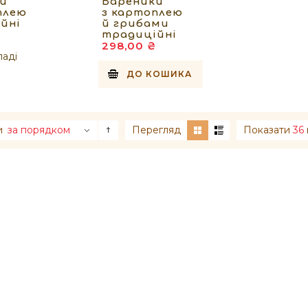
и
Вареники
плею
з картоплею
йні
й грибами
традиційні
298,00 ₴
ладі
ДО КОШИКА
и
за порядком
Перегляд
Показати
36