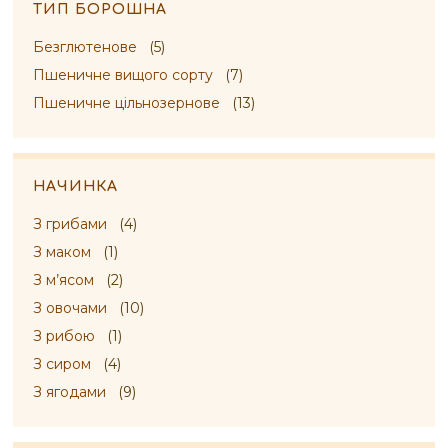
ТИП БОРОШНА
Безглютенове
(5)
Пшеничне вищого сорту
(7)
Пшеничне цільнозернове
(13)
НАЧИНКА
З грибами
(4)
З маком
(1)
З м’ясом
(2)
З овочами
(10)
З рибою
(1)
З сиром
(4)
З ягодами
(9)