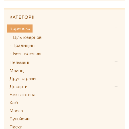
КАТЕГОРІЇ
Вареники
Цільнозернові
Традиційні
Безглютенові
Пельмені
Млинці
Другі страви
Десерти
Без глютена
Хліб
Масло
Бульйони
Паски