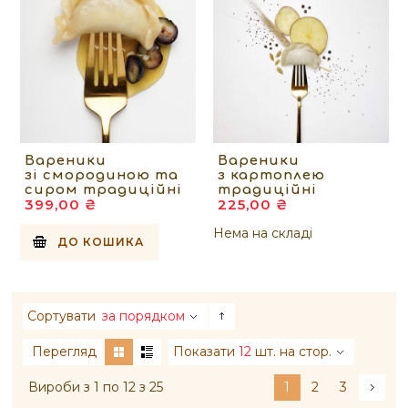
Вареники
Вареники
зі смородиною та
з картоплею
сиром традиційні
традиційні
399,00 ₴
225,00 ₴
Нема на складі
ДО КОШИКА
Сортувати
за порядком
Перегляд
Показати
12
шт. на стор.
Вироби з 1 по 12 з 25
1
2
3