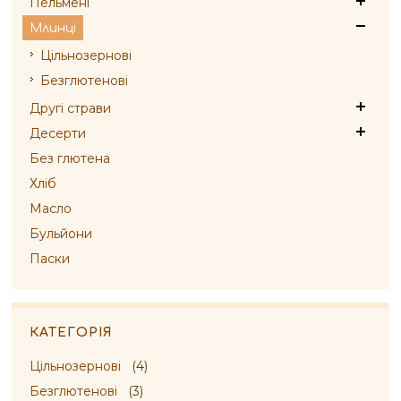
Пельмені
Млинці
Цільнозернові
Безглютенові
Другі страви
Десерти
Без глютена
Хліб
Масло
Бульйони
Паски
КАТЕГОРІЯ
Цільнозернові
(4)
Безглютенові
(3)