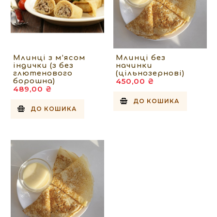
Млинці з м’ясом
Млинці без
індички (з без
начинки
глютенового
(цільнозернові)
450,00 ₴
борошна)
489,00 ₴
ДО КОШИКА
ДО КОШИКА