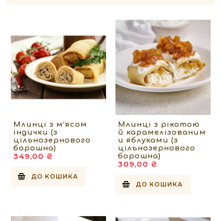
Млинці з м’ясом
Млинці з рікотою
індички (з
й карамелізованим
цільнозернового
и яблуками (з
борошна)
цільнозернового
349,00 ₴
борошна)
309,00 ₴
ДО КОШИКА
ДО КОШИКА