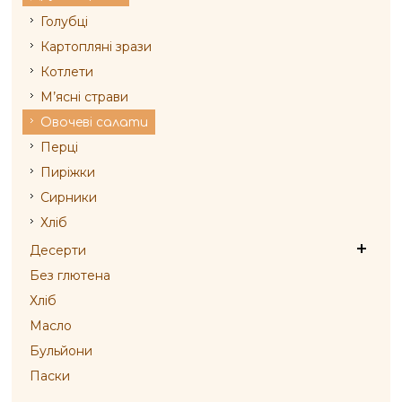
Голубці
Картопляні зрази
Котлети
М’ясні страви
Овочеві салати
Перці
Пиріжки
Сирники
Хліб
Десерти
Без глютена
Хліб
Масло
Бульйони
Паски