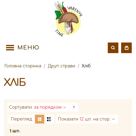
МЕНЮ
Головна сторінка
/
Другі страви
/
Хліб
ХЛІБ
Сортувати
за порядком
Перегляд
Показати
12
шт. на стор.
1 шт.