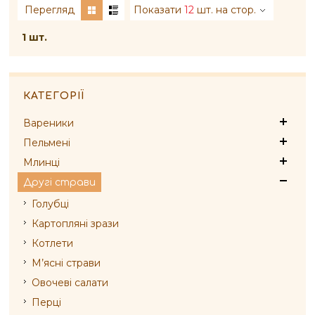
Перегляд
Показати
12
шт. на стор.
1 шт.
КАТЕГОРІЇ
Вареники
Пельмені
Млинці
Другі страви
Голубці
Картопляні зрази
Котлети
М’ясні страви
Овочеві салати
Перці