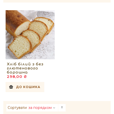
Хліб білий з без
глютенового
борошна
298,00 ₴
ДО КОШИКА
Сортувати
за порядком